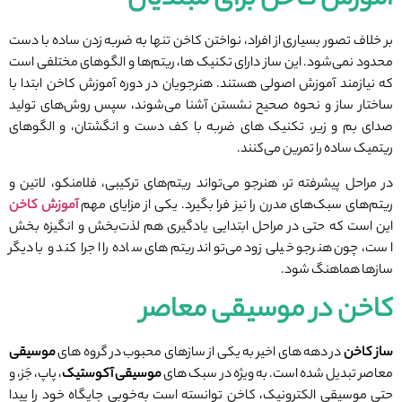
آموزش کاخن برای مبتدیان
بر خلاف تصور بسیاری از افراد، نواختن کاخن تنها به ضربه زدن ساده با دست
محدود نمی‌شود. این ساز دارای تکنیک ‌ها، ریتم‌ها و الگوهای مختلفی است
که نیازمند آموزش اصولی هستند. هنرجویان در دوره آموزش کاخن ابتدا با
ساختار ساز و نحوه صحیح نشستن آشنا می‌شوند، سپس روش‌های تولید
صدای بم و زیر، تکنیک ‌های ضربه با کف دست و انگشتان، و الگوهای
ریتمیک ساده را تمرین می‌کنند.
در مراحل پیشرفته ‌تر، هنرجو می‌تواند ریتم‌های ترکیبی، فلامنکو، لاتین و
ریتم‌های سبک‌های مدرن را نیز فرا بگیرد. یکی از مزایای مهم
آموزش کاخن
این است که حتی در مراحل ابتدایی یادگیری هم لذت‌بخش و انگیزه ‌بخش
است، چون هنرجو خیلی زود می‌تواند ریتم‌های ساده را اجرا کند و با دیگر
سازها هماهنگ شود.
کاخن در موسیقی معاصر
ساز کاخن
در دهه ‌های اخیر به یکی از سازهای محبوب در گروه‌ های
موسیقی
معاصر تبدیل شده است. به ‌ویژه در سبک ‌های
موسیقی آکوستیک
، پاپ، جَز، و
حتی موسیقی الکترونیک، کاخن توانسته است به‌خوبی جایگاه خود را پیدا