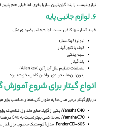
نیازی نیست از ابتدا گران‌ترین ساز را بخری، اما خیلی هم پا
۶. لوازم جانبی پایه
خرید گیتار تنها کافی نیست؛ لوازم جانبی ضروری مثل:
تیونر (کوک‌ساز)
کیف یا کاور گیتار
سیم یدکی
بند گیتار
متعلقات تنظیم مثل آچار آلن (Allen key)
بدون این‌ها، تجربه‌ی نواختن کامل نخواهد بود.
انواع گیتار برای شروع آموزش گی
در بازار گیتار، برخی مدل‌ها به عنوان گزینه‌های مناسب برای م
Yamaha C40
: یکی از گزینه‌های متداول کلاسیک برا
Yamaha C70
: نسخه کمی بهتر نسبت به C40 در همان رده کلاسیک
Fender CD-60S
: مدل آکوستیک محبوب برای آغاز م