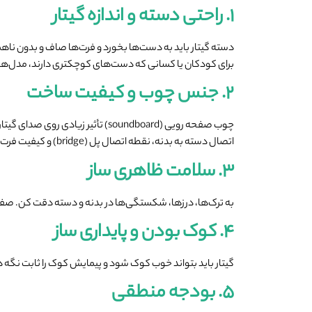
۱. راحتی دسته و اندازه گیتار
دسته گیتار باید به دست‌ها بخورد و فرت‌ها صاف و بدون نا
برای کودکان یا کسانی که دست‌های کوچکتری دارند، مدل‌هایی 
۲. جنس چوب و کیفیت ساخت
چوب صفحه رویی (soundboard) تأثیر زیادی روی صدای گیتار دارد. چوب‌هایی مثل
اتصال دسته به بدنه، نقطه اتصال پل (bridge) و کیفیت فرت‌گذاری هم مهم‌اند.
۳. سلامت ظاهری ساز
به ترک‌ها، درزها، شکستگی‌ها در بدنه و دسته دقت کن. صفحه صدا (top) را در زوایای مختلف نگاه کن تا ترک یا خمی
۴. کوک بودن و پایداری ساز
گیتار باید بتواند خوب کوک شود و پیمایش کوک را ثابت نگه د
۵. بودجه منطقی