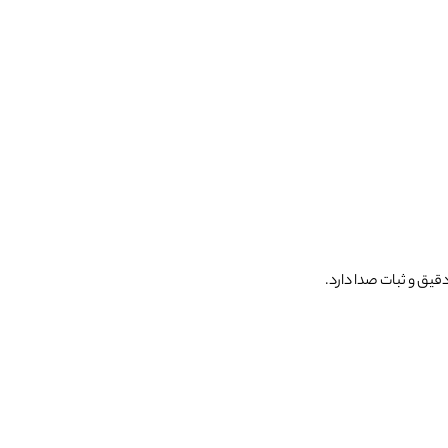
یق و ثبات صدا دارد.