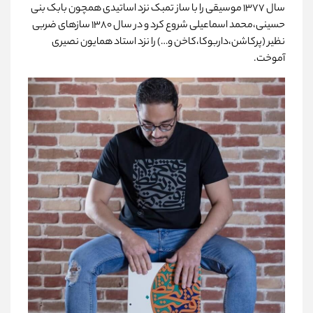
سال ۱۳۷۷ موسیقی را با ساز تمبک نزد اساتیدی ھمچون بابک بنی
حسینی،محمد اسماعیلی شروع کرد و در سال ۱۳۸۰ سازھای ضربی
نظیر (پرکاشن،داربوکا،کاخن و…) را نزد استاد ھمایون نصیری
آموخت.