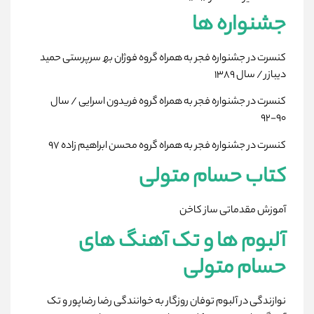
جشنواره ھا
کنسرت در جشنواره فجر به ھمراه گروه فوژان بھ سرپرستی حمید
دیبازر / سال ۱۳۸۹
کنسرت در جشنواره فجر به ھمراه گروه فریدون اسرایی / سال
۹۰-۹۲
کنسرت در جشنواره فجر به ھمراه گروه محسن ابراھیم زاده ۹۷
کتاب حسام متولی
آموزش مقدماتی ساز کاخن
آلبوم ھا و تک آھنگ ھای
حسام متولی
نوازندگی در آلبوم توفان روزگار به خوانندگی رضا رضاپور و تک